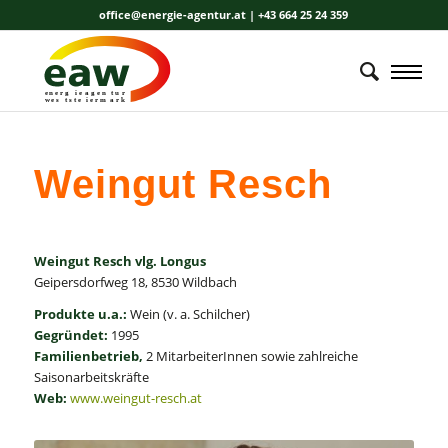
office@energie-agentur.at | +43 664 25 24 359
energ
i
e
a
gen
t
u
r
wes
t
ste
i
erm
a
r
k
Weingut Resch
Weingut Resch vlg. Longus
Geipersdorfweg 18, 8530 Wildbach
Produkte u.a.:
Wein (v. a. Schilcher)
Gegründet:
1995
Familienbetrieb,
2 MitarbeiterInnen sowie zahlreiche
Saisonarbeitskräfte
Web:
www.weingut-resch.at