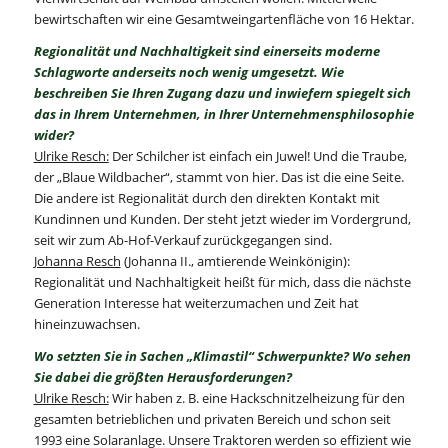
bewirtschaften wir eine Gesamtweingartenfläche von 16 Hektar.
Regionalität und Nachhaltigkeit sind einerseits moderne
Schlagworte anderseits noch wenig umgesetzt. Wie
beschreiben Sie Ihren Zugang dazu und inwiefern spiegelt sich
das in Ihrem Unternehmen, in Ihrer Unternehmensphilosophie
wider?
Ulrike Resch:
Der Schilcher ist einfach ein Juwel! Und die Traube,
der „Blaue Wildbacher“, stammt von hier. Das ist die eine Seite.
Die andere ist Regionalität durch den direkten Kontakt mit
Kundinnen und Kunden. Der steht jetzt wieder im Vordergrund,
seit wir zum Ab-Hof-Verkauf zurückgegangen sind.
Johanna Resch
(Johanna II., amtierende Weinkönigin):
Regionalität und Nachhaltigkeit heißt für mich, dass die nächste
Generation Interesse hat weiterzumachen und Zeit hat
hineinzuwachsen.
Wo setzten Sie in Sachen „Klimastil“ Schwerpunkte? Wo sehen
Sie dabei die größten Herausforderungen?
Ulrike Resch:
Wir haben z. B. eine Hackschnitzelheizung für den
gesamten betrieblichen und privaten Bereich und schon seit
1993 eine Solaranlage. Unsere Traktoren werden so effizient wie