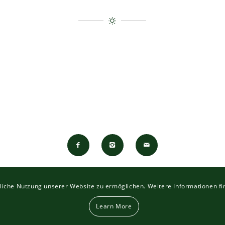
iche Nutzung unserer Website zu ermöglichen. Weitere Informationen fi
Energieagentur
|
Kontakt
|
Impressum
|
Datenschutz
Learn More
© 2024 TECH Schmiede Entwicklung • Websites • Online Shops