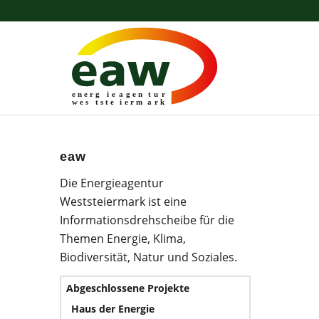
energ
i
e
a
gen
t
u
r
wes
t
ste
i
erm
a
r
k
eaw
Die Energieagentur
Weststeiermark ist eine
Informationsdrehscheibe für die
Themen Energie, Klima,
Biodiversität, Natur und Soziales.
Abgeschlossene Projekte
Haus der Energie