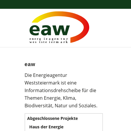
energ
i
e
a
gen
t
u
r
wes
t
ste
i
erm
a
r
k
eaw
Die Energieagentur
Weststeiermark ist eine
Informationsdrehscheibe für die
Themen Energie, Klima,
Biodiversität, Natur und Soziales.
Abgeschlossene Projekte
Haus der Energie