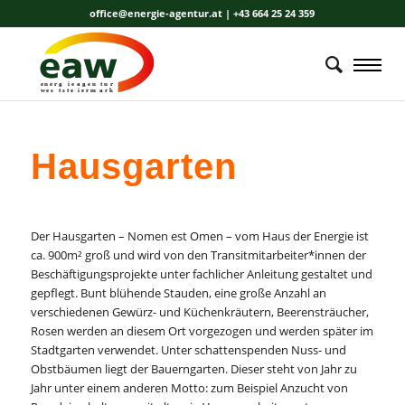
office@energie-agentur.at | +43 664 25 24 359
energ
i
e
a
gen
t
u
r
wes
t
ste
i
erm
a
r
k
Hausgarten
Der Hausgarten – Nomen est Omen – vom Haus der Energie ist
ca. 900m² groß und wird von den Transitmitarbeiter*innen der
Beschäftigungsprojekte unter fachlicher Anleitung gestaltet und
gepflegt. Bunt blühende Stauden, eine große Anzahl an
verschiedenen Gewürz- und Küchenkräutern, Beerensträucher,
Rosen werden an diesem Ort vorgezogen und werden später im
Stadtgarten verwendet. Unter schattenspenden Nuss- und
Obstbäumen liegt der Bauerngarten. Dieser steht von Jahr zu
Jahr unter einem anderen Motto: zum Beispiel Anzucht von