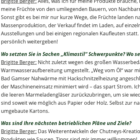
Brigitte Berger:
Alles, was ich für meine Produkte brauche,
meine Früchte von den umliegenden Bauern, von Nachbarn
Sonst gibt es bei mir nur kurze Wege, die Früchte landen na
Massenproduktion, der Verkauf findet im Laden, auf einz
Ausstellungen und bei einigen regionalen Kaufleuten statt.
persönlich weitergeben!
Wo setzten Sie in Sachen „Klimastil“ Schwerpunkte? Wo s
Brigitte Berger:
Nicht zuletzt wegen des großen Wasserbedar
Warmwasseraufbereitung umgestellt. „Weg vom Öl“ war mir 
Bad Gamser Nahwärme mit Hackschnitzelheizung angeschlos
der Maschineneinsatz minimiert wird – das spart Strom. I
die leeren Marmeladengläser zurückzubringen, um sie wie
sind soweit wie möglich aus Papier oder Holz. Selbst zur n
umgebaute Kartons.
Was sind Ihre nächsten betrieblichen Pläne und Ziele?
Brigitte Berger:
Das Weiterentwickeln der Chutneys-Kreati
Produkten wie Saucen. Tipps sind mir immer willkommen!