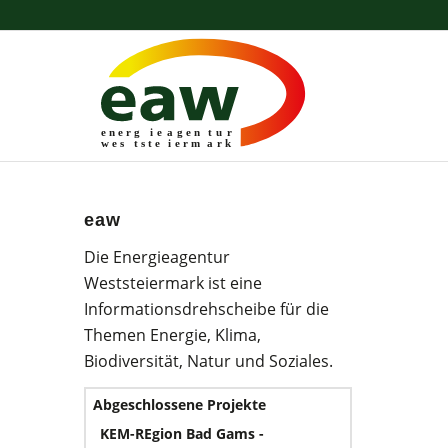
energ
i
e
a
gen
t
u
r
wes
t
ste
i
erm
a
r
k
eaw
Die Energieagentur
Weststeiermark ist eine
Informationsdrehscheibe für die
Themen Energie, Klima,
Biodiversität, Natur und Soziales.
Abgeschlossene Projekte
KEM-REgion Bad Gams -