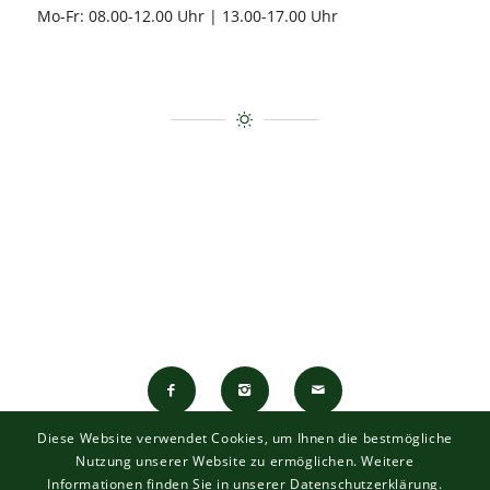
Mo-Fr: 08.00-12.00 Uhr | 13.00-17.00 Uhr
Diese Website verwendet Cookies, um Ihnen die bestmögliche
Nutzung unserer Website zu ermöglichen. Weitere
Energieagentur
|
Kontakt
|
Impressum
|
Datenschutz
Informationen finden Sie in unserer Datenschutzerklärung.