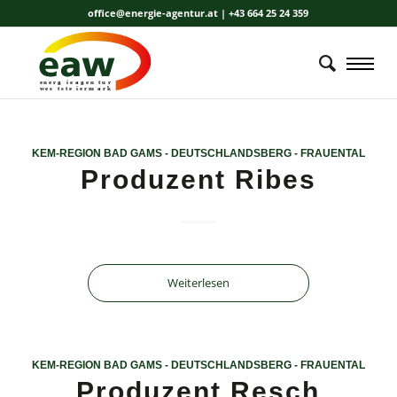
office@energie-agentur.at | +43 664 25 24 359
energ
i
e
a
gen
t
u
r
wes
t
ste
i
erm
a
r
k
KEM-REGION BAD GAMS - DEUTSCHLANDSBERG - FRAUENTAL
Produzent Ribes
Weiterlesen
KEM-REGION BAD GAMS - DEUTSCHLANDSBERG - FRAUENTAL
Produzent Resch