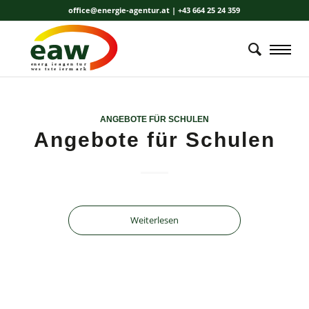
office@energie-agentur.at | +43 664 25 24 359
energ
i
e
a
gen
t
u
r
wes
t
ste
i
erm
a
r
k
ANGEBOTE FÜR SCHULEN
Angebote für Schulen
Weiterlesen